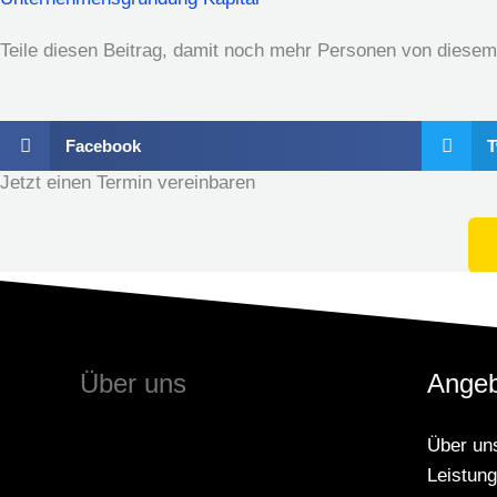
Teile diesen Beitrag, damit noch mehr Personen von diesem A
Facebook
T
Jetzt einen Termin vereinbaren
Über uns
Angeb
Über un
Leistun