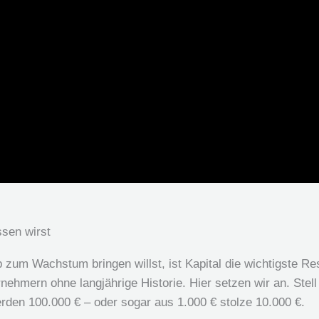
ssen wirst
zum Wachstum bringen willst, ist Kapital die wichtigste Re
ehmern ohne langjährige Historie. Hier setzen wir an. Stell 
den 100.000 € – oder sogar aus 1.000 € stolze 10.000 €.