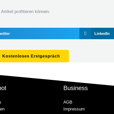
rtikel profitieren können:
witter
LinkedIn
Kostenloses Erstgespräch
ot
Business
s
AGB
gen
Impressum