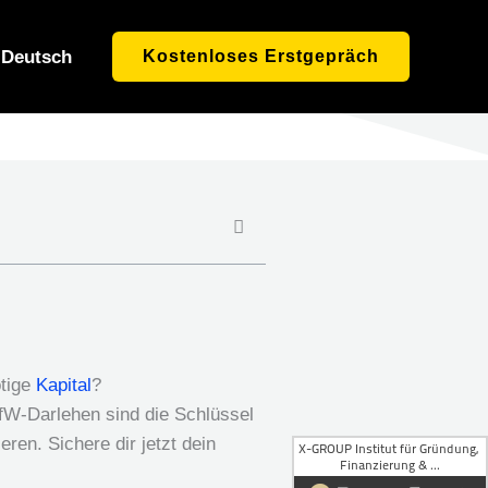
Deutsch
Kostenloses Erstgepräch
ötige
Kapital
?
W-Darlehen sind die Schlüssel
ren. Sichere dir jetzt dein