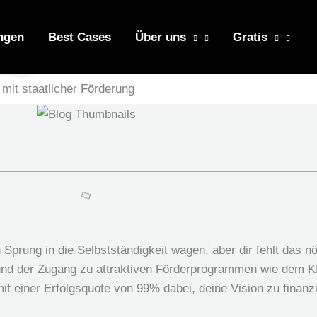
ngen
Best Cases
Über uns
Gratis
 mit staatlicher Förderung
 Sprung in die Selbstständigkeit wagen, aber dir fehlt das n
nd der Zugang zu attraktiven Förderprogrammen wie dem Kf
t einer Erfolgsquote von 99% dabei, deine Vision zu finanzie