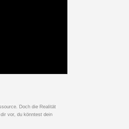
ssource. Doch die Realität
dir vor, du könntest dein