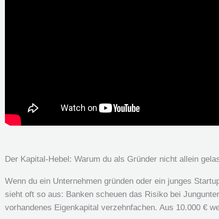
Der Kapital-Hebel: Warum du als Gründer nicht allein gela
Wenn du ein Unternehmen gründen oder ein junges Startup 
sieht oft so aus: Banken scheuen das Risiko bei Junguntern
vorhandenes Eigenkapital verzehnfachen. Aus 10.000 € wer