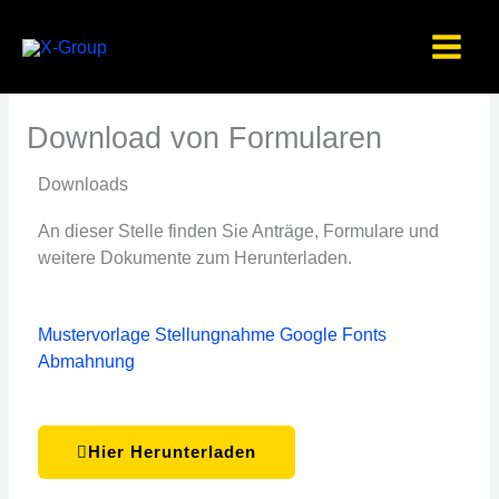
Zum
Inhalt
springen
Download von Formularen
Downloads
An dieser Stelle finden Sie Anträge, Formulare und
weitere Dokumente zum Herunterladen.
Mustervorlage Stellungnahme Google Fonts
Abmahnung
Hier Herunterladen