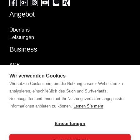
Angebot
Über uns
Leistungen
Business
AGB
Impressum
Wir verwenden Cookies
Datenschutzerklärung
Wir setzen Cookies ein, um die Nutzung unserer Webseiten zu
Abonniere uns
analysieren, einschließlich des Such und Surfverlaufs,
Suchbegriffen und Ihnen auf Ihr Nutzungsverhalten angepasste
Informationen anbieten zu können.
Lernen Sie mehr
Copyright © 2026 X-Group | Powered by
360karat.
Einstellungen