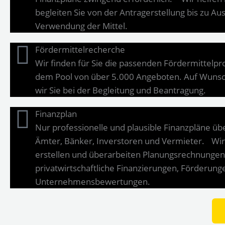
begleiten Sie von der Antragerstellung bis zu A
Verwendung der Mittel.
Fördermittelrecherche
Wir finden für Sie die passenden Fördermittel
dem Pool von über 5.000 Angeboten. Auf Wunsc
wir Sie bei der Begleitung und Beantragung.
Finanzplan
Nur professionelle und plausible Finanzpläne ü
Ämter, Bänker, Inverstoren und Vermieter. Wir
erstellen und überarbeiten Planungsrechnungen
privatwirtschaftliche Finanzierungen, Förderung
Unternehmensbewertungen.