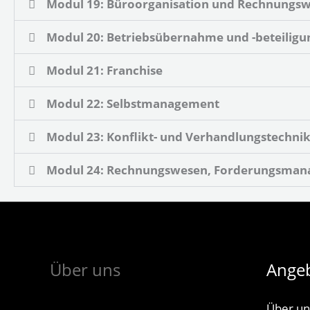
Modul 19: Büroorganisation und Rechnungs
Modul 20: Betriebsübernahme und -beteiligu
Modul 21: Franchise
Modul 22: Selbstmanagement
Modul 23: Konflikt- und Verhandlungstechni
Modul 24: Rechnungswesen, Forderungsman
Über uns
Ange
Über un