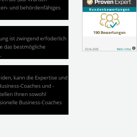
nken- und behördenfähiges
ung ist zwingend erfoderlich
Sie das bestmögliche
.
en, kann die Expertise und
Business-Coaches und -
stellen Ihnen sowohl
ssionelle Business-Coaches