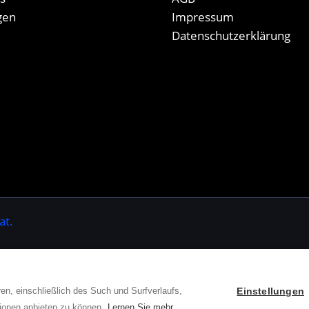
gen
Impressum
Datenschutzerklärung
at.
en, einschließlich des Such und Surfverlaufs,
Einstellungen
Deutsch
ionen anbieten zu können.
Lernen Sie mehr