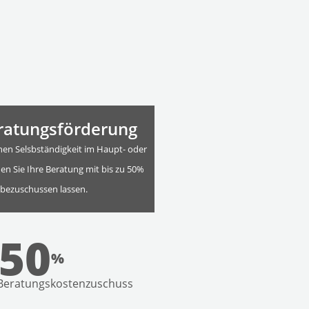
ratungsförderung
nen Selsbständigkeit im Haupt- oder
 Sie Ihre Beratung mit bis zu 50%
bezuschussen lassen.
50
%
 Beratungskostenzuschuss