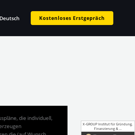
Deutsch
Kostenloses Erstgepräch
pläne, die individuell,
überzeugen
ren die (auf Wunsch