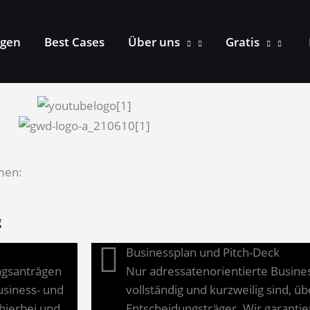
ngen
Best Cases
Über uns
Gratis
men:
g
Businessplan und Pitch-Deck
ungsanträgen
Nur adressatenorientierte Business
usiness- und
vollständig und kurzweilig sind, 
hierbei und
Entscheidungsträger. Wir garantie