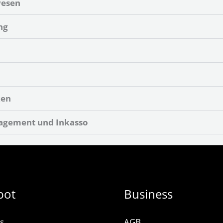
wesen
ng
ken
agement und Inkasso
bot
Business
s
AGB