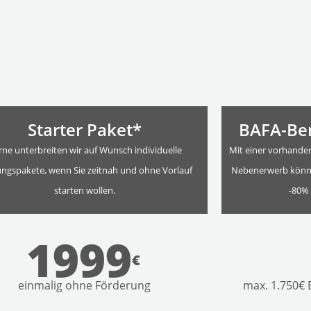
Starter Paket*
BAFA-Be
rne unterbreiten wir auf Wunsch individuelle
Mit einer vorhande
ungspakete, wenn Sie zeitnah und ohne Vorlauf
Nebenerwerb können
starten wollen.
-80% 
1999
€
einmalig ohne Förderung
max. 1.750€