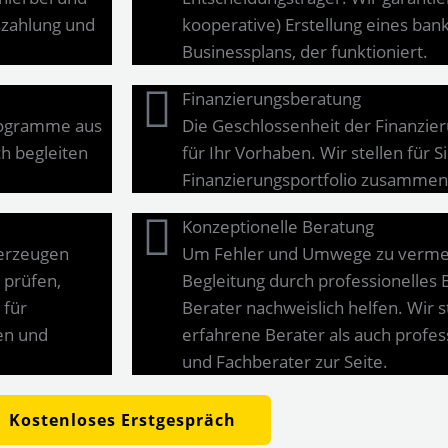
uszahlung und
kooperative) Erstellung eines ba
Businessplans, der funktioniert.
Finanzierungsberatung
programme aus
Die Geschlossenheit der Finanzier
h begleiten
für Ihr Vorhaben. Wir stellen für 
Finanzierungsportfolio zusammen
Konzeptionelle Beratung
berzeugen
Um Fehler und Umwege zu vermeid
 prüfen,
Begleitung durch professionelles 
 für
Berater nachweislich helfen. Wir 
en und
erfahrene Berater als auch profe
und Fachberater zur Seite.
Kostenloses Erstgespräch