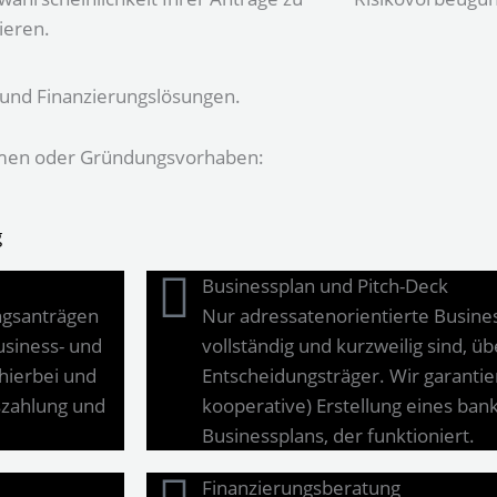
eren.
e und Finanzierungslösungen.
hmen oder Gründungsvorhaben:
g
Businessplan und Pitch-Deck
ungsanträgen
Nur adressatenorientierte Business
usiness- und
vollständig und kurzweilig sind, 
hierbei und
Entscheidungsträger. Wir garantie
uszahlung und
kooperative) Erstellung eines ba
Businessplans, der funktioniert.
Finanzierungsberatung