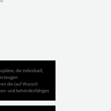
pläne, die individuell,
überzeugen
ren die (auf Wunsch
nken- und behördenfähiges