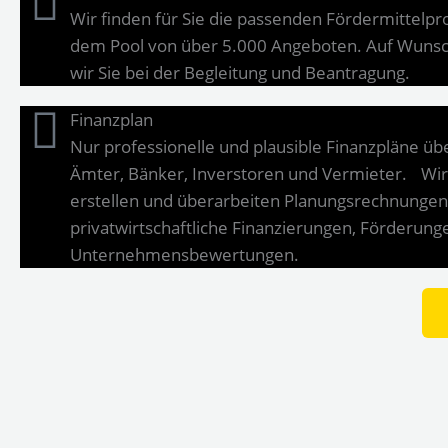
Wir finden für Sie die passenden Fördermittel
dem Pool von über 5.000 Angeboten. Auf Wunsc
wir Sie bei der Begleitung und Beantragung.
Finanzplan
Nur professionelle und plausible Finanzpläne ü
Ämter, Bänker, Inverstoren und Vermieter. Wir
erstellen und überarbeiten Planungsrechnungen
privatwirtschaftliche Finanzierungen, Förderung
Unternehmensbewertungen.