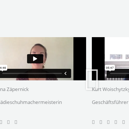
ina Zäpernick
Kurt Woischytzk
ädieschuhmacher­meisterin
Geschäftsführer 