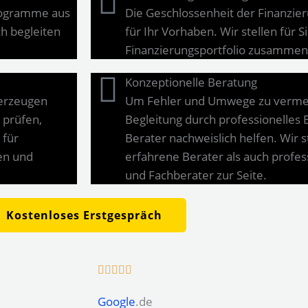
programme aus
Die Geschlossenheit der Finanzier
h begleiten
für Ihr Vorhaben. Wir stellen für 
Finanzierungsportfolio zusammen
Konzeptionelle Beratung
berzeugen
Um Fehler und Umwege zu vermeid
 prüfen,
Begleitung durch professionelles 
 für
Berater nachweislich helfen. Wir 
en und
erfahrene Berater als auch profe
und Fachberater zur Seite.
Kostenloses Erstgespräch
Google
.de