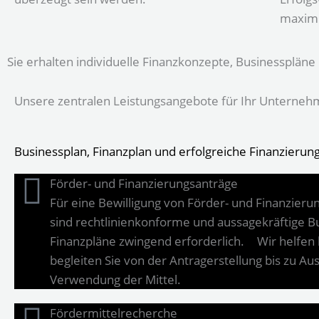
maximi
Sie erhalten individuelle Finanzkonzepte, Businessplän
Unsere zentralen Leistungsangebote für Ihr Unterne
Businessplan, Finanzplan und erfolgreiche Finanzierun
Förder- und Finanzierungsanträge
Für eine Bewilligung von Förder- und Finanzier
sind rechtlinienkonforme und aussagekräftige B
Finanzpläne zwingend erforderlich. Wir helfen 
begleiten Sie von der Antragerstellung bis zu A
Verwendung der Mittel.
Fördermittelrecherche