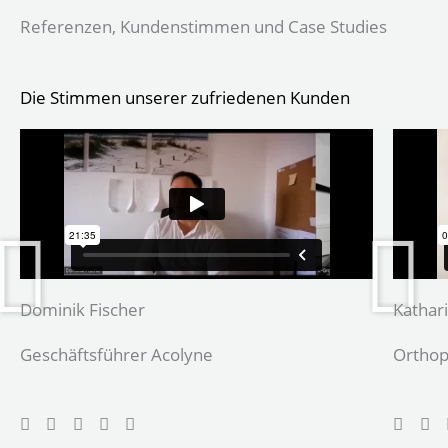
Referenzen, Kundenstimmen und Case Studies
Die Stimmen unserer zufriedenen Kunden
Dominik Fischer
Kathar
Geschäftsführer Acolyne
Orthop