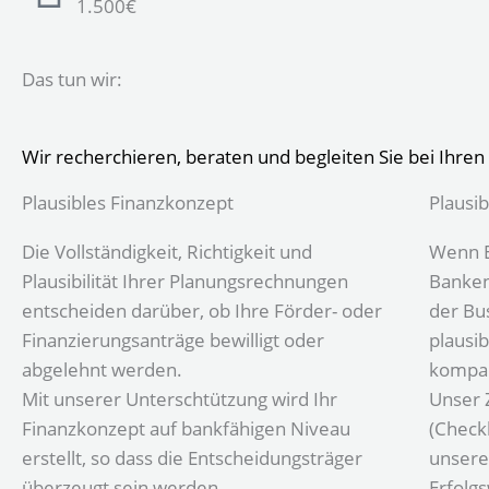
1.500€
Das tun wir:
Wir recherchieren, beraten und begleiten Sie bei Ihr
Plausibles Finanzkonzept
Plausi
Die Vollständigkeit, Richtigkeit und
Wenn E
Plausibilität Ihrer Planungsrechnungen
Banken
entscheiden darüber, ob Ihre Förder- oder
der Bus
Finanzierungsanträge bewilligt oder
plausib
abgelehnt werden.
kompak
Mit unserer Unterschtützung wird Ihr
Unser Z
Finanzkonzept auf bankfähigen Niveau
(Check
erstellt, so dass die Entscheidungsträger
unsere
überzeugt sein werden.
Erfolgs