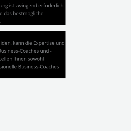
ung ist zwingend erfoderlich
Sie das bestmögliche
.
en, kann die Expertise und
Business-Coaches und -
stellen Ihnen sowohl
ssionelle Business-Coaches