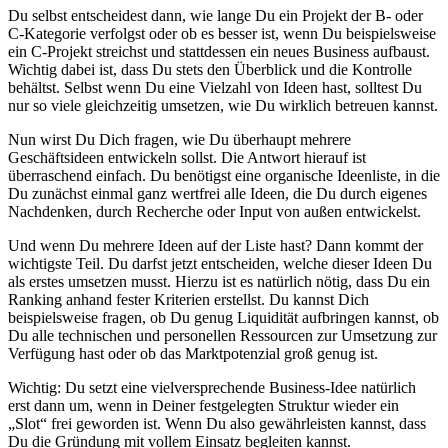
Du selbst entscheidest dann, wie lange Du ein Projekt der B- oder
C-Kategorie verfolgst oder ob es besser ist, wenn Du beispielsweise
ein C-Projekt streichst und stattdessen ein neues Business aufbaust.
Wichtig dabei ist, dass Du stets den Überblick und die Kontrolle
behältst. Selbst wenn Du eine Vielzahl von Ideen hast, solltest Du
nur so viele gleichzeitig umsetzen, wie Du wirklich betreuen kannst.
Nun wirst Du Dich fragen, wie Du überhaupt mehrere
Geschäftsideen entwickeln sollst. Die Antwort hierauf ist
überraschend einfach. Du benötigst eine organische Ideenliste, in die
Du zunächst einmal ganz wertfrei alle Ideen, die Du durch eigenes
Nachdenken, durch Recherche oder Input von außen entwickelst.
Und wenn Du mehrere Ideen auf der Liste hast? Dann kommt der
wichtigste Teil. Du darfst jetzt entscheiden, welche dieser Ideen Du
als erstes umsetzen musst. Hierzu ist es natürlich nötig, dass Du ein
Ranking anhand fester Kriterien erstellst. Du kannst Dich
beispielsweise fragen, ob Du genug Liquidität aufbringen kannst, ob
Du alle technischen und personellen Ressourcen zur Umsetzung zur
Verfügung hast oder ob das Marktpotenzial groß genug ist.
Wichtig: Du setzt eine vielversprechende Business-Idee natürlich
erst dann um, wenn in Deiner festgelegten Struktur wieder ein
„Slot“ frei geworden ist. Wenn Du also gewährleisten kannst, dass
Du die Gründung mit vollem Einsatz begleiten kannst.