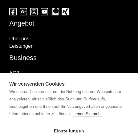
Angebot
Über uns
Leistungen
Business
AGB
Impressum
Wir verwenden Cookies
Datenschutzerklärung
Wir setzen Cookies ein, um die Nutzung unserer Webseiten zu
Abonniere uns
analysieren, einschließlich des Such und Surfverlaufs,
Suchbegriffen und Ihnen auf Ihr Nutzungsverhalten angepasste
Informationen anbieten zu können.
Lernen Sie mehr
Copyright © 2026 X-Group | Powered by
360karat.
Einstellungen