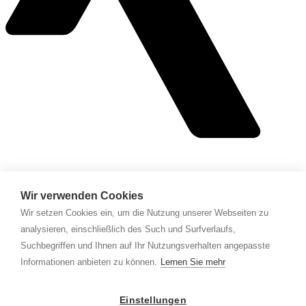
Angebot
Wir verwenden Cookies
Wir setzen Cookies ein, um die Nutzung unserer Webseiten zu
Über uns
Leistungen
analysieren, einschließlich des Such und Surfverlaufs,
Suchbegriffen und Ihnen auf Ihr Nutzungsverhalten angepasste
Business
Informationen anbieten zu können.
Lernen Sie mehr
AGB
Impressum
Einstellungen