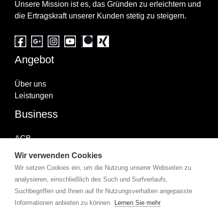
Unsere Mission ist es, das Gründen zu erleichtern und
die Ertragskraft unserer Kunden stetig zu steigern.
Angebot
Über uns
Leistungen
Business
AGB
Impressum
Wir verwenden Cookies
Datenschutzerklärung
Wir setzen Cookies ein, um die Nutzung unserer Webseiten zu
Abonniere uns
analysieren, einschließlich des Such und Surfverlaufs,
Suchbegriffen und Ihnen auf Ihr Nutzungsverhalten angepasste
Informationen anbieten zu können.
Lernen Sie mehr