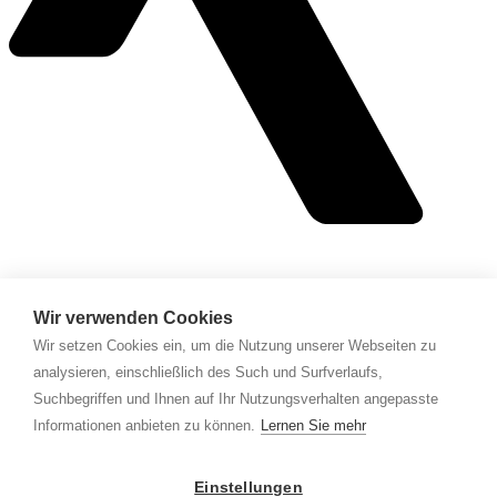
Angebot
Wir verwenden Cookies
Wir setzen Cookies ein, um die Nutzung unserer Webseiten zu
Über uns
Leistungen
analysieren, einschließlich des Such und Surfverlaufs,
Suchbegriffen und Ihnen auf Ihr Nutzungsverhalten angepasste
Business
Informationen anbieten zu können.
Lernen Sie mehr
AGB
Impressum
Einstellungen