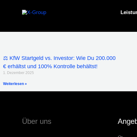
Zum
Inhalt
Leistu
springen
⚖️ KfW Startgeld vs. Investor: Wie Du 200.000
€ erhältst und 100% Kontrolle behältst!
1. Dezember 2025
Weiterlesen »
Über uns
Angeb