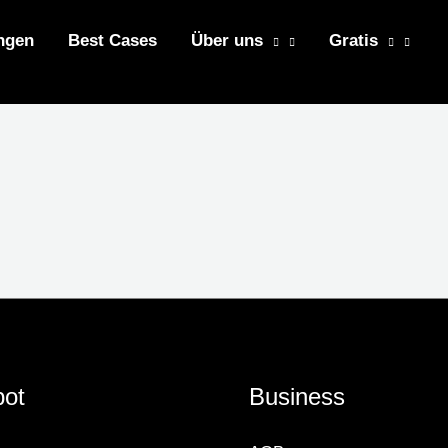
ngen
Best Cases
Über uns
Gratis
ot
Business