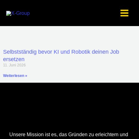
Zum
Inhalt
springen
Selbstständig bevor KI und Robotik deinen Job
ersetzen
11. Juni 2026
Weiterlesen »
Über uns
Unsere Mission ist es, das Gründen zu erleichtern und