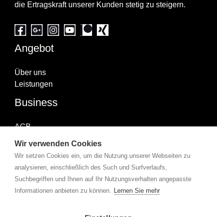
die Ertragskraft unserer Kunden stetig zu steigern.
Angebot
Über uns
Leistungen
Business
AGB
Impressum
Wir verwenden Cookies
Datenschutzerklärung
Wir setzen Cookies ein, um die Nutzung unserer Webseiten zu
Abonniere uns
analysieren, einschließlich des Such und Surfverlaufs,
Suchbegriffen und Ihnen auf Ihr Nutzungsverhalten angepasste
Informationen anbieten zu können.
Lernen Sie mehr