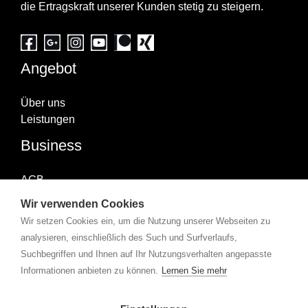
die Ertragskraft unserer Kunden stetig zu steigern.
Angebot
Über uns
Leistungen
Business
AGB
Impressum
Wir verwenden Cookies
Datenschutzerklärung
Wir setzen Cookies ein, um die Nutzung unserer Webseiten zu
Abonniere uns
analysieren, einschließlich des Such und Surfverlaufs,
Suchbegriffen und Ihnen auf Ihr Nutzungsverhalten angepasste
Informationen anbieten zu können.
Lernen Sie mehr