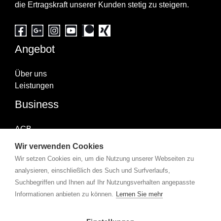
die Ertragskraft unserer Kunden stetig zu steigern.
Angebot
Über uns
Leistungen
Business
AGB
Impressum
Wir verwenden Cookies
Datenschutzerklärung
Wir setzen Cookies ein, um die Nutzung unserer Webseiten zu
Abonniere uns
analysieren, einschließlich des Such und Surfverlaufs,
Suchbegriffen und Ihnen auf Ihr Nutzungsverhalten angepasste
Informationen anbieten zu können.
Lernen Sie mehr