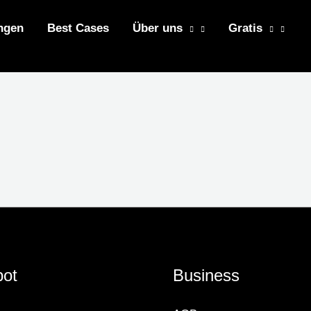
ngen
Best Cases
Über uns
Gratis
ot
Business