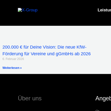
Zum
Inhalt
Leistu
springen
200.000 € für Deine Vision: Die neue KfW-
Förderung für Vereine und gGmbHs ab 2026
6. Februar 2026
Weiterlesen »
Über uns
Angeb