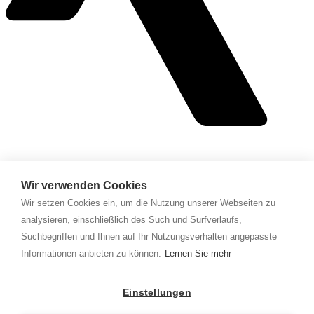
Angebot
Wir verwenden Cookies
Wir setzen Cookies ein, um die Nutzung unserer Webseiten zu
Über uns
Leistungen
analysieren, einschließlich des Such und Surfverlaufs,
Suchbegriffen und Ihnen auf Ihr Nutzungsverhalten angepasste
Business
Informationen anbieten zu können.
Lernen Sie mehr
AGB
Impressum
Einstellungen
Datenschutzerklärung