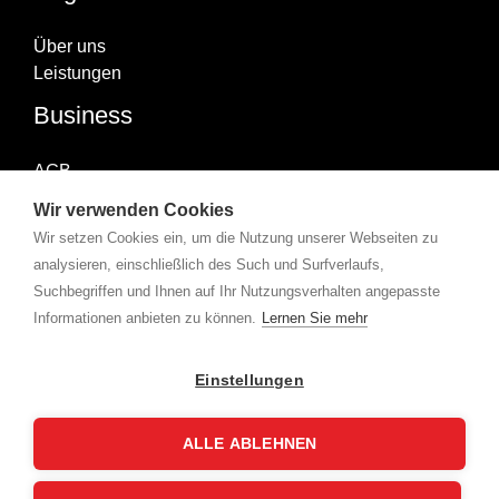
Über uns
Leistungen
Business
AGB
Impressum
Wir verwenden Cookies
Datenschutzerklärung
Wir setzen Cookies ein, um die Nutzung unserer Webseiten zu
Abonniere uns
analysieren, einschließlich des Such und Surfverlaufs,
Suchbegriffen und Ihnen auf Ihr Nutzungsverhalten angepasste
Informationen anbieten zu können.
Lernen Sie mehr
Copyright © 2026 X-Group | Powered by
360karat.
Einstellungen
ALLE ABLEHNEN