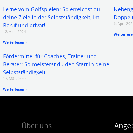
Lerne vom Golfspielen: So erreichst du
Nebeng
deine Ziele in der Selbstständigkeit, im
Doppelt
6. April 202
Beruf und privat!
12. April 2024
Weiterlese
Weiterlesen »
Fördermittel für Coaches, Trainer und
Berater: So meisterst du den Start in deine
Selbstständigkeit
17. März 2024
Weiterlesen »
Über uns
Ange