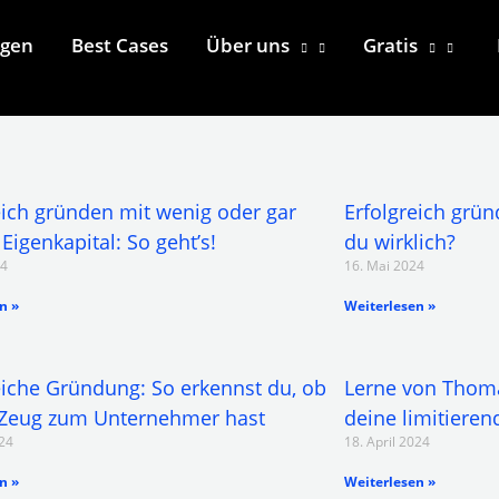
ngen
Best Cases
Über uns
Gratis
eich gründen mit wenig oder gar
Erfolgreich grün
Eigenkapital: So geht’s!
du wirklich?
24
16. Mai 2024
n »
Weiterlesen »
eiche Gründung: So erkennst du, ob
Lerne von Thom
 Zeug zum Unternehmer hast
deine limitiere
024
18. April 2024
n »
Weiterlesen »