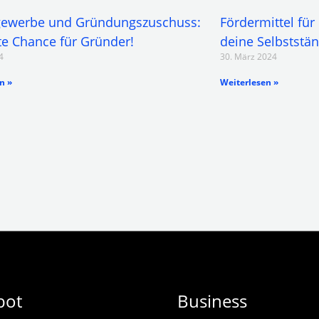
ewerbe und Gründungszuschuss:
Fördermittel für
e Chance für Gründer!
deine Selbststän
4
30. März 2024
n »
Weiterlesen »
bot
Business