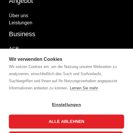
Angebot
Über uns
Leistungen
Business
AGB
Impressum
Wir verwenden Cookies
Datenschutzerklärung
Wir setzen Cookies ein, um die Nutzung unserer Webseiten zu
Abonniere uns
analysieren, einschließlich des Such und Surfverlaufs,
Suchbegriffen und Ihnen auf Ihr Nutzungsverhalten angepasste
Informationen anbieten zu können.
Lernen Sie mehr
Copyright © 2026 X-Group | Powered by
360karat.
Einstellungen
ALLE ABLEHNEN